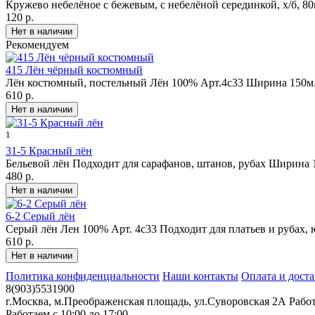
Кружево небелёное с бежевым, с небелёной серединкой, х/б, 8
120 р.
Рекомендуем
415 Лён чёрный костюмный
Лён костюмный, постельный Лён 100% Арт.4с33 Ширина 150м.
610 р.
1
31-5 Красный лён
Бельевой лён Подходит для сарафанов, штанов, рубах Ширина 1
480 р.
6-2 Серый лён
Серый лён Лен 100% Арт. 4с33 Подходит для платьев и рубах, 
610 р.
Политика конфиденциальности
Наши контакты
Оплата и доста
8(903)5531900
г.Москва, м.Преображенская площадь, ул.Суворовская 2А Работ
Работаем с 10:00 до 17:00