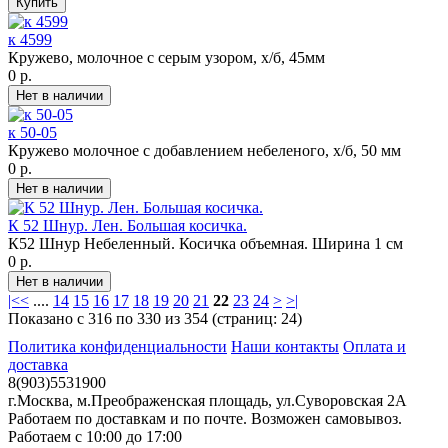
к 4599
Кружево, молочное с серым узором, х/б, 45мм
0 р.
к 50-05
Кружево молочное с добавлением небеленого, х/б, 50 мм
0 р.
К 52 Шнур. Лен. Большая косичка.
К52 Шнур Небеленный. Косичка объемная. Ширина 1 см
0 р.
|<
<
....
14
15
16
17
18
19
20
21
22
23
24
>
>|
Показано с 316 по 330 из 354 (страниц: 24)
Политика конфиденциальности
Наши контакты
Оплата и
доставка
8(903)5531900
г.Москва, м.Преображенская площадь, ул.Суворовская 2А
Работаем по доставкам и по почте. Возможен самовывоз.
Работаем с 10:00 до 17:00